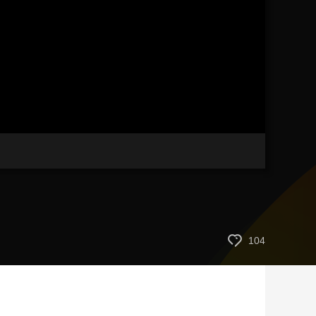
艺术
汽车
数智
5G
产业+
时尚
天气
才艺
网展
央央好物
104