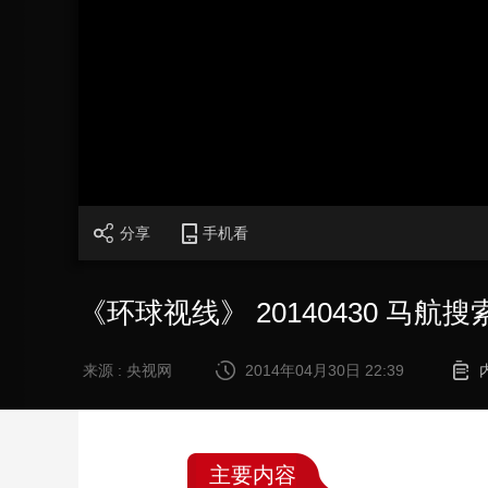
财经
教育
乡村振兴
生态环境
一带一路
大国智造
大国展会
大国保险
云顶对话
CCTV.节目官网
直播
节目单
栏目
片库
分享
手机看
《环球视线》 20140430 马
来源 : 央视网
2014年04月30日 22:39
主要内容