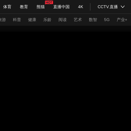
体育
教育
熊猫
直播中国
4K
CCTV.直播
式妙语
主持人
下载央视影音
热解读
天天学习
旅游
科普
健康
乐龄
阅读
艺术
数智
5G
产业+
纪录片网
国家大剧院
大型活动
科技
法治
文娱
人物
公益
图片
习式妙语
央视快评
央视网评
光华锐评
锋面
频道
VR/AR
4K专区
全景新闻
请入列
人生第一次
人生第二次
年冬奥会
CBA
NBA
中超
国足
国际足球
网球
综
体育江湖
文化体育
冰雪道路
足球道路