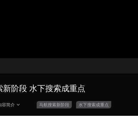
央博
非遗
文化
旅游
科普
健康
乐龄
阅读
云起
超级工厂
智敬中国
全民健康
颜选攻略
海洋
热播榜
总台企业白名单
航搜索新阶段 水下搜索成重点
内容简介
马航搜索新阶段
水下搜索成重点