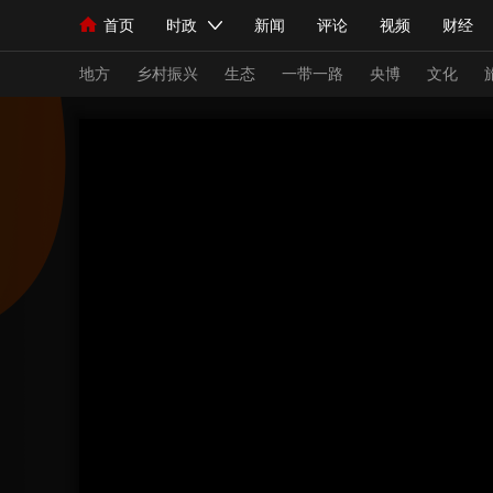
首页
时政
新闻
评论
视频
财经
人民领袖习近平
直播
海外频道
片库
iPanda
栏目大全
联播+
English
中国领导人
节目单
Монгол
听音
央视快评
微视频
习
地方
乡村振兴
生态
一带一路
央博
文化
总台春晚
网络春晚
共产党员网
秧纪录
新闻
国内
国际
评论
经济
军事
人民领袖习近平
联播+
热解读
天天学习
视频
小央视频
小央直播
直播中国
熊猫
现场
前线
比划
快看
蓝海中国
新兵
体育
直播
竞猜
2026年世界杯
2026
VIP会员
CCTV奥林匹克频道
生活体育大会