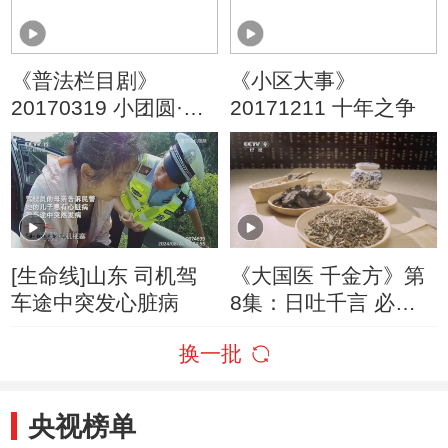
《普法栏目剧》
《小区大事》
20170319 小团圆·高
20171211 十年之争
清版
[生命线]山东 司机驾
《大国医 千金方》第
车途中突发心脏病
8集：日吐千言 必有
所伤 养阴清肺汤来帮
换一批
忙
央视榜单