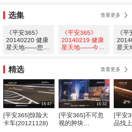
选集
查看更多
《平安365》
《平安365》
《平
20140220 健康
20140219 健康
201
星天地——您该
星天地——今天
星天
吃点素
您应酬了吗
吸成
精选
查看更多
16:47
16:32
[平安365]惊险大
[平安365]不可忽
[平安3
卡车(20121128)
视的肿块
品找
(20120807)
(2012