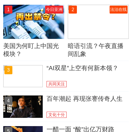
1
2
今日亚洲
法治在线
美国为何盯上中国光
暗语引流？午夜直播
模块？
间乱象
“AI双星”上空有何新本领？
3
共同关注
百年潮起 再现张謇传奇人生
4
文化十分
一醋一面 “酸”出亿万财路
5