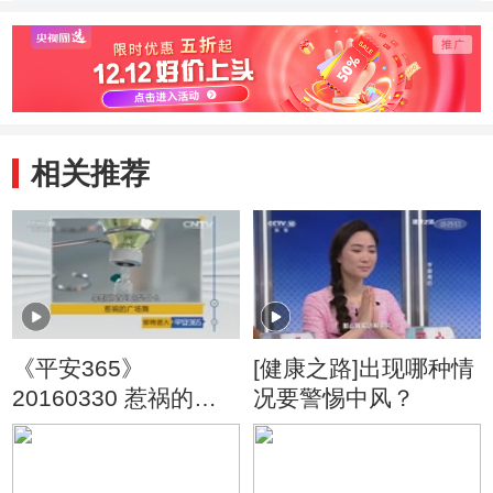
相关推荐
《平安365》
[健康之路]出现哪种情
20160330 惹祸的广
况要警惕中风？
场舞