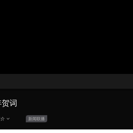
央博
非遗
文化
旅游
科普
健康
乐龄
阅读
云起
超级工厂
智敬中国
全民健康
颜选攻略
海洋
热播榜
总台企业白名单
年贺词
简介
新闻联播