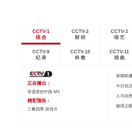
CCTV-1
CCTV-2
CCTV-3
综 合
财 经
综 艺
CCTV-9
CCTV-10
CCTV-11
纪 录
科 教
戏 曲
新闻联
正在播出：
今日说
非遗里的中国-MV
人与自
精彩预告：
秘境之
三餐四季-宣传片