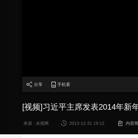
财经
教育
乡村振兴
生态环境
一带一路
大国智造
大国展会
大国保险
云顶对话
CCTV.节目官网
直播
节目单
栏目
片库
分享
手机看
[视频]习近平主席发表2014年新
来源 : 央视网
2013-12-31 19:12
内容