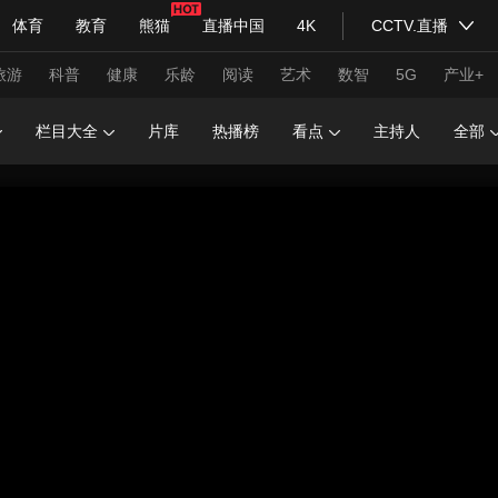
体育
教育
熊猫
直播中国
4K
CCTV.直播
式妙语
主持人
下载央视影音
热解读
天天学习
旅游
科普
健康
乐龄
阅读
艺术
数智
5G
产业+
栏目大全
片库
热播榜
看点
主持人
全部
纪录片网
国家大剧院
大型活动
科技
法治
文娱
人物
公益
图片
习式妙语
央视快评
央视网评
光华锐评
锋面
频道
VR/AR
4K专区
全景新闻
请入列
人生第一次
人生第二次
年冬奥会
CBA
NBA
中超
国足
国际足球
网球
综
体育江湖
文化体育
冰雪道路
足球道路