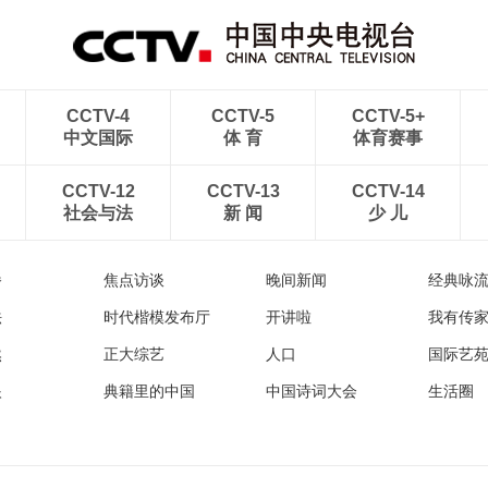
CCTV-4
CCTV-5
CCTV-5+
中文国际
体 育
体育赛事
CCTV-12
CCTV-13
CCTV-14
社会与法
新 闻
少 儿
播
焦点访谈
晚间新闻
经典咏
法
时代楷模发布厅
开讲啦
我有传
然
正大综艺
人口
国际艺
眼
典籍里的中国
中国诗词大会
生活圈