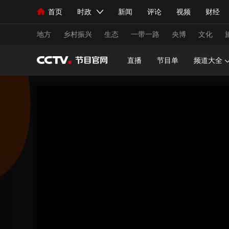
首页
时政
新闻
评论
视频
财经
人民领袖习近平
直播
海外频道
片库
iPanda
栏目大全
联播+
English
中国领导人
节目单
Монгол
听音
央视快评
微视频
习
地方
乡村振兴
生态
一带一路
央博
文化
直播
节目单
频道大全
总台春晚
网络春晚
共产党员网
秧纪录
新闻
国内
国际
评论
经济
军事
人民领袖习近平
联播+
热解读
天天学习
视频
小央视频
小央直播
直播中国
熊猫
现场
前线
比划
快看
蓝海中国
新兵
体育
直播
竞猜
2026年世界杯
2026
VIP会员
CCTV奥林匹克频道
生活体育大会