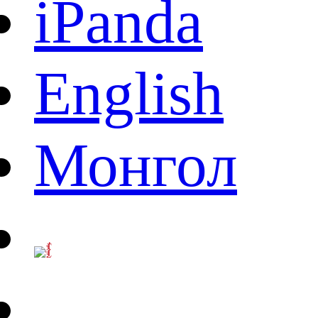
iPanda
English
Монгол