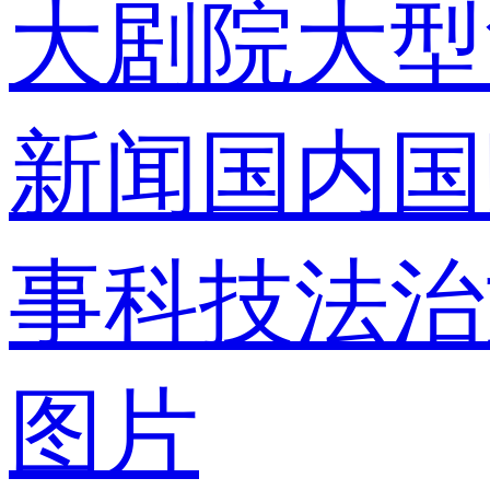
大剧院
大型
录
新闻
国内
国
事
科技
法治
使用合作网
图片