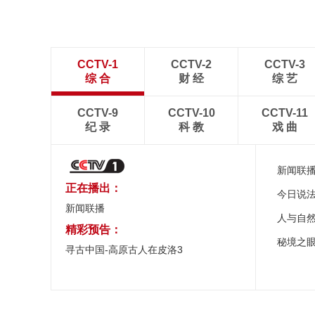
CCTV-1
CCTV-2
CCTV-3
综 合
财 经
综 艺
CCTV-9
CCTV-10
CCTV-11
纪 录
科 教
戏 曲
新闻联
正在播出：
今日说
新闻联播
人与自
精彩预告：
秘境之
寻古中国-高原古人在皮洛3