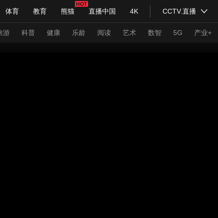
体育
教育
熊猫
直播中国
4K
CCTV.直播
式妙语
主持人
下载央视影音
热解读
天天学习
旅游
科普
健康
乐龄
阅读
艺术
数智
5G
产业+
纪录片网
国家大剧院
大型活动
科技
法治
文娱
人物
公益
图片
习式妙语
央视快评
央视网评
光华锐评
锋面
频道
VR/AR
4K专区
全景新闻
请入列
人生第一次
人生第二次
年冬奥会
CBA
NBA
中超
国足
国际足球
网球
综
体育江湖
文化体育
冰雪道路
足球道路