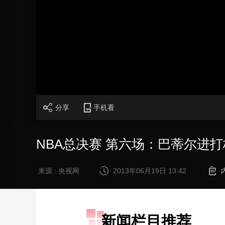
财经
教育
乡村振兴
生态环境
一带一路
大国智造
大国展会
大国保险
云顶对话
CCTV.节目官网
直播
节目单
栏目
片库
分享
手机看
NBA总决赛 第六场：巴蒂尔进
来源 : 央视网
2013年06月19日 13:42
新闻栏目推荐