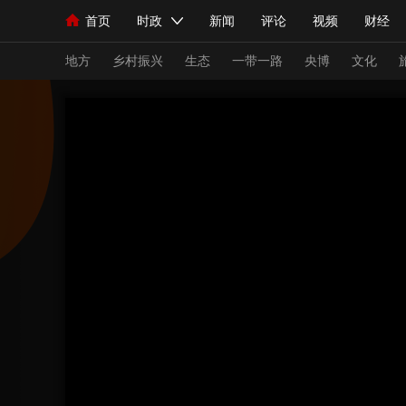
首页
时政
新闻
评论
视频
财经
人民领袖习近平
直播
海外频道
片库
iPanda
栏目大全
联播+
English
中国领导人
节目单
Монгол
听音
央视快评
微视频
习
地方
乡村振兴
生态
一带一路
央博
文化
总台春晚
网络春晚
共产党员网
秧纪录
新闻
国内
国际
评论
经济
军事
人民领袖习近平
联播+
热解读
天天学习
视频
小央视频
小央直播
直播中国
熊猫
现场
前线
比划
快看
蓝海中国
新兵
体育
直播
竞猜
2026年世界杯
2026
VIP会员
CCTV奥林匹克频道
生活体育大会