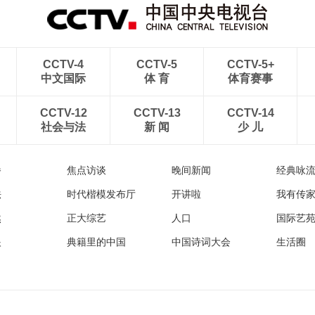
CCTV-4
CCTV-5
CCTV-5+
中文国际
体 育
体育赛事
CCTV-12
CCTV-13
CCTV-14
社会与法
新 闻
少 儿
播
焦点访谈
晚间新闻
经典咏
法
时代楷模发布厅
开讲啦
我有传
然
正大综艺
人口
国际艺
眼
典籍里的中国
中国诗词大会
生活圈