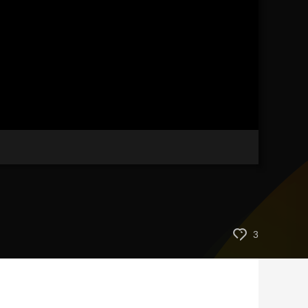
艺术
汽车
数智
5G
产业+
时尚
天气
才艺
网展
央央好物
3