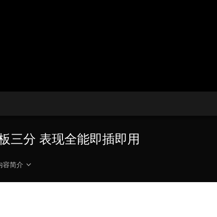
央博
非遗
文化
旅游
科普
健康
乐龄
阅读
云起
超级工厂
智敬中国
全民健康
颜选攻略
海洋
热播榜
总台企业白名单
打板三分 表现全能即插即用
内容简介