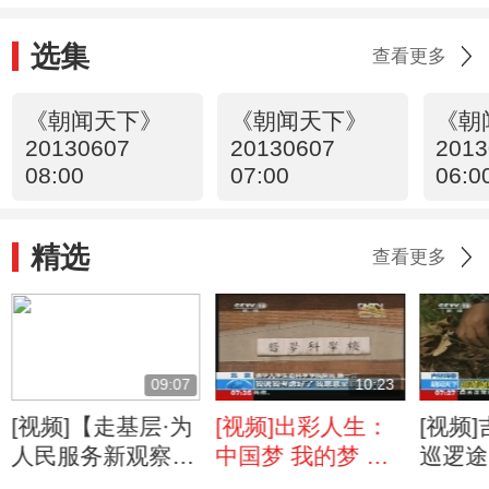
选集
查看更多
《朝闻天下》
《朝闻天下》
《朝
20130607
20130607
2013
08:00
07:00
06:0
精选
查看更多
09:07
10:23
[视频]【走基层·为
[视频]出彩人生：
[视频
人民服务新观察】
中国梦 我的梦 施
巡逻途
浙江嘉善：芮红卫
一公：海归生物学
东北虎