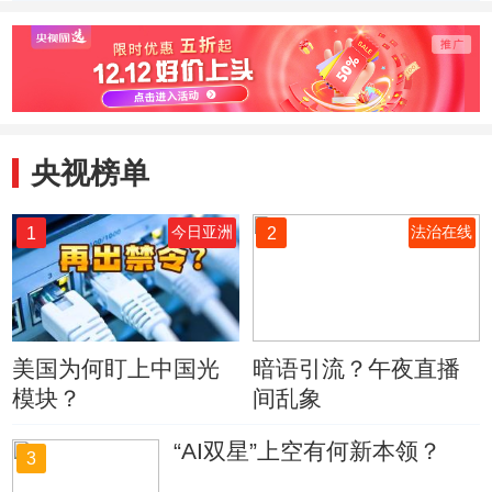
与熊家的第一次接
家的创业梦
触
央视榜单
1
2
今日亚洲
法治在线
美国为何盯上中国光
暗语引流？午夜直播
模块？
间乱象
“AI双星”上空有何新本领？
3