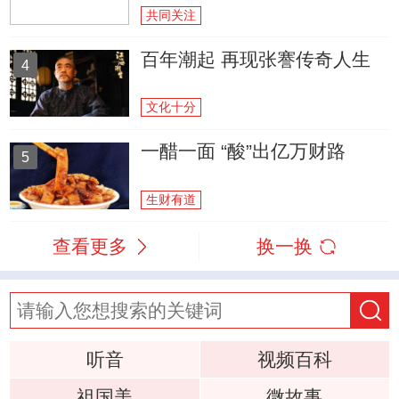
共同关注
百年潮起 再现张謇传奇人生
4
文化十分
一醋一面 “酸”出亿万财路
5
生财有道
查看更多
换一换
听音
视频百科
祖国美
微故事