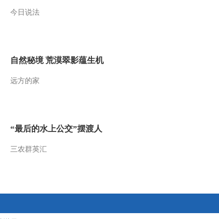
今日说法
2013-01-22 19:48:54
[中国文艺（周末版）]三
十而立——郎朗（下）
(20130120)
自然秘境 荒漠翠影蕴生机
2013-01-20 19:37:16
远方的家
[中国文艺]文艺欣赏
(20130120)
2013-01-20 18:25:12
“最后的水上公交”摆渡人
[中国文艺]“戏中戏”小品
（四）(20130118)
三农群英汇
2013-01-18 19:28:21
[中国文艺]“戏中戏”小品
（三）(20130117)