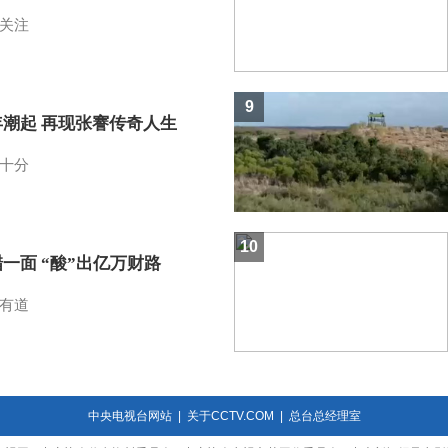
关注
9
年潮起 再现张謇传奇人生
十分
10
一面 “酸”出亿万财路
有道
中央电视台网站
|
关于CCTV.COM
|
总台总经理室