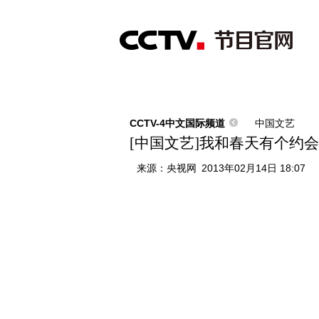
首页
直播
节目单
综合
新闻
财经
综艺
中文国际
体
CCTV-4中文国际频道
中国文艺
[中国文艺]我和春天有个约会—
来源：
央视网
2013年02月14日 18:07