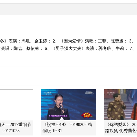
暖冬》表演：冯巩、金玉婷； 2、《因为爱情》演唱：王菲、陈奕迅； 3、
》演唱：陶喆、蔡依林； 6、《男子汉大丈夫》表演：郭冬临、牛莉； 7
天—2017重阳节
《祝福2019》 20190202 精
《锦绣梨园》 201
0171028
编版 19:31
路欢笑 优秀曲艺作