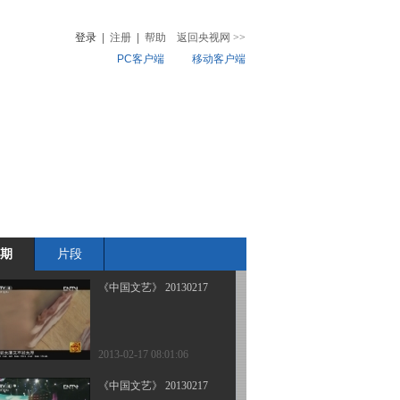
约会——欢畅篇（三）
(20130220)
登录
|
注册
|
帮助
返回央视网
>>
PC客户端
移动客户端
2013-02-20 19:55:09
[中国文艺]我和春天有个
音
热榜
约会——欢畅篇（一）
微视频
(20130218)
儿
音乐
体育赛事
农业农村
2013-02-18 19:19:15
[中国文艺（周末版）]幸
福很简单——张也
(20130217)
期
片段
2013-02-17 22:49:09
《中国文艺》 20130217
2013-02-17 08:01:06
《中国文艺》 20130217