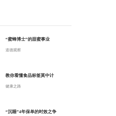
2013-01-29 19:04:34
[中国文艺]城市之光
(20130128)
2013-01-28 19:25:26
“蜜蜂博士”的甜蜜事业
[中国文艺（周末版）]一
道德观察
路高歌——杨洪基
(20130127)
2013-01-27 19:34:01
教你看懂食品标签莫中计
[中国文艺]影视歌曲集锦
——历史篇(20130125)
健康之路
2013-01-25 19:12:07
[中国文艺]咱给明星出个
难题(20130122)
“沉睡”4年保单的时效之争