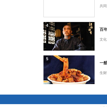
共同
4
百
文化
5
一醋
生财