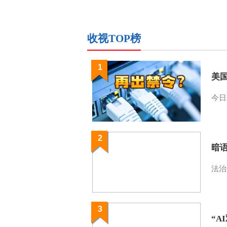
收视TOP榜
1
美
今日
2
暗
法治
3
“A