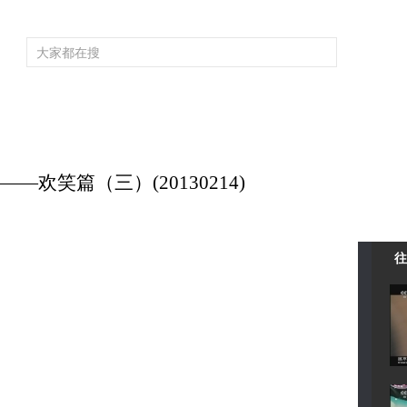
频道大全
栏目大全
片库
4K专区
听
育
电影
国防军事
电视剧
纪录
科教
戏曲
社会与法
少
—欢笑篇（三）(20130214)
往