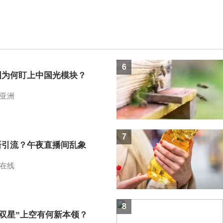
6
国为何盯上中国光模块？
亚洲
7
语引流？午夜直播间乱象
在线
8
I双星”上空有何新本领？