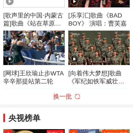
[歌声里的中国·内蒙古
[乐享汇]歌曲《BAD
篇]歌曲《站在草原望
BOY》 演唱：曹芙嘉
北京》 演唱：乌兰图
雅
[网球]王欣瑜止步WTA
[向着伟大梦想]歌曲
辛辛那提站第二轮
《军纪如铁军威壮》
合唱：武警北京总队
换一批
战士男声合唱团 等
央视榜单