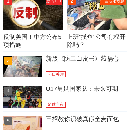
1
2
新闻1+1
中国法治观察
反制美国！中方公布5
上班“摸鱼”公司有权开
项措施
除吗？
新版《防卫白皮书》藏祸心
3
今日关注
U17男足国家队：未来可期
4
足球之夜
三招教你识破真假全麦面包
5