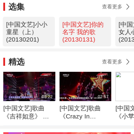
选集
查看更多
[中国文艺]小小
[中国文艺]你的
[中
童星（上）
名字 我的歌
女人
(20130201)
(20130131)
(201
精选
查看更多
03:22
02:57
[中国文艺]歌曲
[中国文艺]歌曲
[中国
《吉祥如意》 演
《Crazy In
《小苹
唱：凤凰传奇
Love》 演唱：金
唱：
美儿