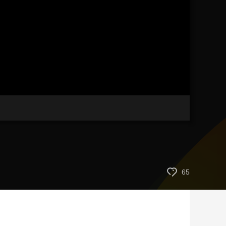
艺术
汽车
数智
5G
产业+
时尚
天气
才艺
网展
央央好物
65