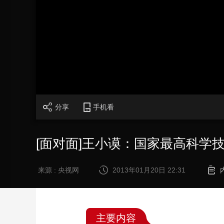
财经
教育
乡村振兴
生态环境
一带一路
大国智造
大国展会
大国保险
云顶对话
CCTV.节目官网
直播
节目单
栏目
片库
分享
手机看
[面对面]王小谟：国家最高科学技术奖
来源 : 央视网
2013年01月20日 22:31
主要内容