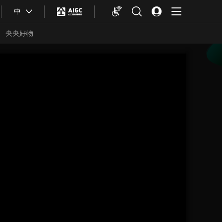
中
央央好物
合体育
亚冬会