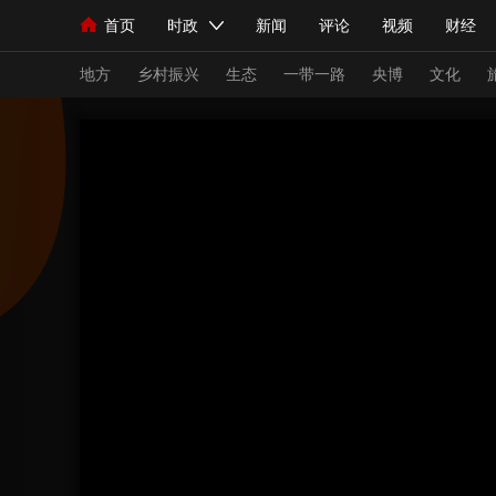
首页
时政
新闻
评论
视频
财经
人民领袖习近平
直播
海外频道
片库
iPanda
栏目大全
联播+
English
中国领导人
节目单
Монгол
听音
央视快评
微视频
习
地方
乡村振兴
生态
一带一路
央博
文化
总台春晚
网络春晚
共产党员网
秧纪录
新闻
国内
国际
评论
经济
军事
人民领袖习近平
联播+
热解读
天天学习
视频
小央视频
小央直播
直播中国
熊猫
现场
前线
比划
快看
蓝海中国
新兵
体育
直播
竞猜
2026年世界杯
2026
VIP会员
CCTV奥林匹克频道
生活体育大会