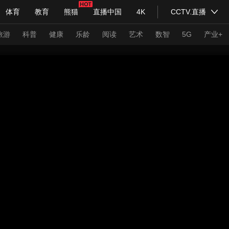
体育
教育
熊猫
直播中国
4K
CCTV.直播
式妙语
主持人
下载央视影音
热解读
天天学习
旅游
科普
健康
乐龄
阅读
艺术
数智
5G
产业+
纪录片网
国家大剧院
大型活动
科技
法治
文娱
人物
公益
图片
习式妙语
央视快评
央视网评
光华锐评
锋面
频道
VR/AR
4K专区
全景新闻
请入列
人生第一次
人生第二次
年冬奥会
CBA
NBA
中超
国足
国际足球
网球
综
体育江湖
文化体育
冰雪道路
足球道路