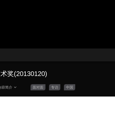
央博
非遗
文化
旅游
科普
健康
乐龄
阅读
云起
超级工厂
智敬中国
全民健康
颜选攻略
海洋
热播榜
总台企业白名单
(20130120)
内容简介
面对面
专访
中国