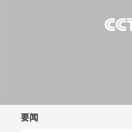
财经
教育
乡村振兴
生态环境
一带一路
大国智造
大国展会
大国保险
云顶对话
云
CCTV.节目官网
直播
节目单
栏目
片库
要闻