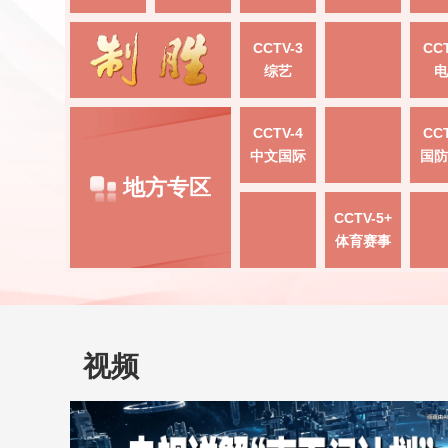
CCTV-3
CCT
综艺
电
CCTV-4
CCT
中文国际
国防
地方专区
CCTV-5+
体育赛事
视频