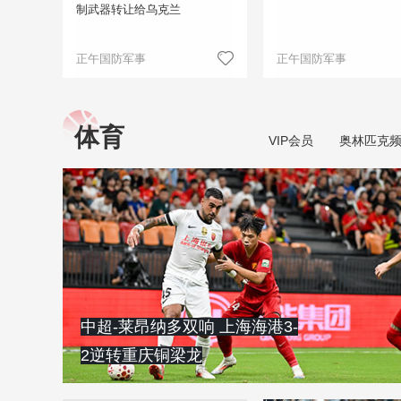
制武器转让给乌克兰
正午国防军事
正午国防军事
体育
VIP会员
奥林匹克
中超-莱昂纳多双响 上海海港3-
2逆转重庆铜梁龙