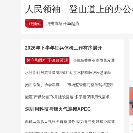
人民领袖｜登山道上的办公
联播+
消费市场开局起势
2026年下半年征兵体检工作有序展开
树立和践行正确政绩观
引领海关事业高质量发展
水利部针对冀鲁豫鄂4省启动洪水防御Ⅳ级应急响应
抱团涨价、协会串谋……市场监管部门整治驾培垄断
能源“产供储销”体系建设提速 多举措保障用气需求
深圳用科技与烟火气迎接APEC
面试→落脚→扎根全链条服务 助力青年更好择业就业