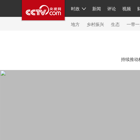
时政
新闻
评论
视频
人民领袖习近平
直播
繁体
片库
海外频道
栏目大全
联播+
iPanda
中国领
节目单
Engl
地方
乡村振兴
生态
一带一
总台春晚
网络春晚
共产党员网
秧纪录
纪
持续推动
新闻
国内
国际
评论
经济
军事
科技
人民领袖习近平
联播+
热解读
天天学习
习
视频
小央视频
小央直播
直播中国
熊猫频
现场
前线
比划
快看
蓝海中国
新兵请入
体育
直播
竞猜
2026年世界杯
2026年冬奥
VIP会员
CCTV奥林匹克频道
生活体育大会
体